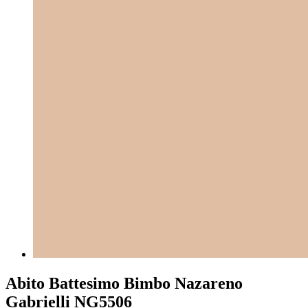
Abito Battesimo Bimbo Nazareno
Gabrielli NG5506