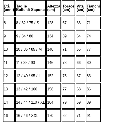
Età
Taglie
Altezza
Torace
Vita
Fianchi
(anni)
Bolle di Sapone
(cm)
(cm)
(cm)
(cm)
8
8 / 32 / 75 / S
128
67
63
71
9
9 / 34 / 80
134
69
64
74
10
10 / 36 / 85 / M
140
71
65
77
11
11 / 38 / 90
146
73
66
80
12
12 / 40 / 95 / L
152
75
67
83
13
13 / 42 / 100
158
77
68
86
14
14 / 44 / 110 / XL
164
79
69
89
16
16 / 46 / XXL
170
82
71
91