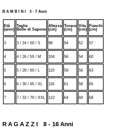
B A M B I N I 3 - 7 Anni
Età
Taglie
Altezza
Torace
Vita
Fianchi
(anni)
Bolle di Sapone
(cm)
(cm)
(cm)
(cm)
3
3 / 24 / 50 / S
98
54
52
57
4
4 / 26 / 55 / M
104
56
54
60
5
5 / 28 / 60 / L
110
59
56
63
6
6 / 30 / 65 / XL
116
61
58
65
7
7 / 32 / 70 / XXL
122
64
60
68
R A G A Z Z I 8 - 16 Anni