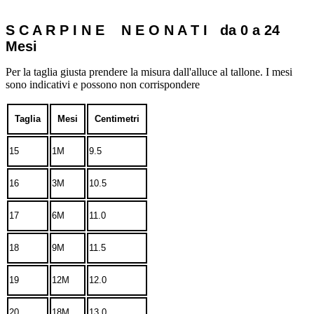
S C A R P I N E N E O N A T I da 0 a 24
Mesi
Per la taglia giusta prendere la misura dall'alluce al tallone. I mesi
sono indicativi e possono non corrispondere
Taglia
Mesi
Centimetri
15
1M
9.5
16
3M
10.5
17
6M
11.0
18
9M
11.5
19
12M
12.0
20
18M
13.0