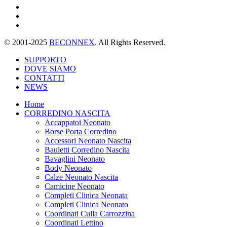
© 2001-2025
BECONNEX
. All Rights Reserved.
SUPPORTO
DOVE SIAMO
CONTATTI
NEWS
Home
CORREDINO NASCITA
Accappatoi Neonato
Borse Porta Corredino
Accessori Neonato Nascita
Bauletti Corredino Nascita
Bavaglini Neonato
Body Neonato
Calze Neonato Nascita
Camicine Neonato
Completi Clinica Neonata
Completi Clinica Neonato
Coordinati Culla Carrozzina
Coordinati Lettino