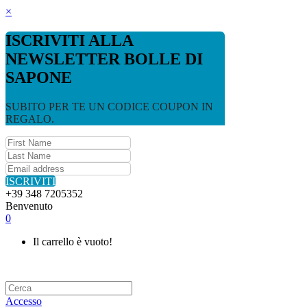
×
ISCRIVITI ALLA
NEWSLETTER BOLLE DI
SAPONE
SUBITO PER TE UN CODICE COUPON IN
REGALO.
ISCRIVITI
+39 348 7205352
Benvenuto
0
Il carrello è vuoto!
Accesso