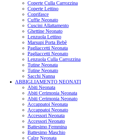
Coperte Culla Carrozzina
Coperte Lettino
Coprifasce
Cuffie Neonato
Cuscini Allattamento
Ghettine Neonato
Lenzuola Lettino
Marsupi Porta Bebè
Pagliaccetti Neonata
Pagliaccetti Neonato
Lenzuola Culla Carrozzina
Tutine Neonata
Tutine Neonato
Sacchi Nanna
ABBIGLIAMENTO NEONATI
Abiti Neonata
Abiti Cerimonia Neonata
Abiti Cerimonia Neonato
Accappatoi Neonata
Accappatoi Neonato
Accessori Neonata
Accessori Neonato
Battesimo Femmina
Battesimo Maschio
Calze Neonata