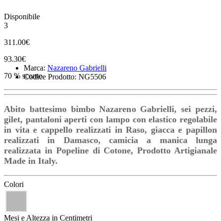
Disponibile
3
311.00€
93.30€
Marca:
Nazareno Gabrielli
70 % sconto
Codice Prodotto: NG5506
Abito battesimo bimbo Nazareno Gabrielli, sei pezzi,
gilet, pantaloni aperti con lampo con elastico regolabile
in vita e cappello realizzati in Raso, giacca e papillon
realizzati in Damasco, camicia a manica lunga
realizzata in Popeline di Cotone, Prodotto Artigianale
Made in Italy.
Colori
Mesi e Altezza in Centimetri