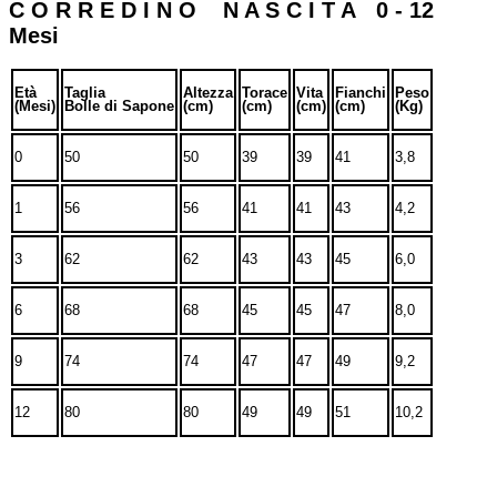
C O R R E D I N O N A S C I T A 0 - 12
Mesi
Età
Taglia
Altezza
Torace
Vita
Fianchi
Peso
(Mesi)
Bolle di Sapone
(cm)
(cm)
(cm)
(cm)
(Kg)
0
50
50
39
39
41
3,8
1
56
56
41
41
43
4,2
3
62
62
43
43
45
6,0
6
68
68
45
45
47
8,0
9
74
74
47
47
49
9,2
12
80
80
49
49
51
10,2