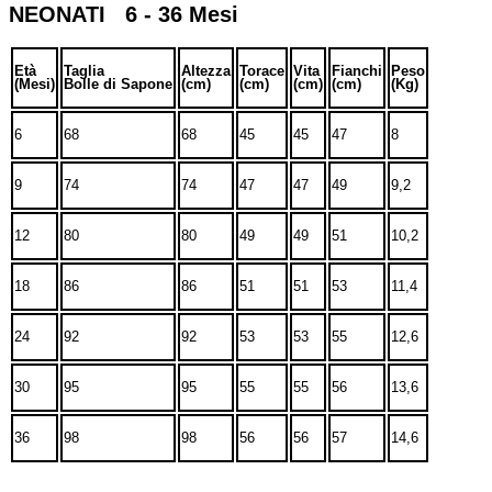
NEONATI 6 - 36 Mesi
Età
Taglia
Altezza
Torace
Vita
Fianchi
Peso
(Mesi)
Bolle di Sapone
(cm)
(cm)
(cm)
(cm)
(Kg)
6
68
68
45
45
47
8
9
74
74
47
47
49
9,2
12
80
80
49
49
51
10,2
18
86
86
51
51
53
11,4
24
92
92
53
53
55
12,6
30
95
95
55
55
56
13,6
36
98
98
56
56
57
14,6