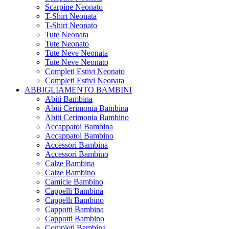
Scarpine Neonato
T-Shirt Neonata
T-Shirt Neonato
Tute Neonata
Tute Neonato
Tute Neve Neonata
Tute Neve Neonato
Completi Estivi Neonato
Completi Estivi Neonata
ABBIGLIAMENTO BAMBINI
Abiti Bambina
Abiti Cerimonia Bambina
Abiti Cerimonia Bambino
Accappatoi Bambina
Accappatoi Bambino
Accessori Bambina
Accessori Bambino
Calze Bambina
Calze Bambino
Camicie Bambino
Cappelli Bambina
Cappelli Bambino
Cappotti Bambina
Cappotti Bambino
Completi Bambina