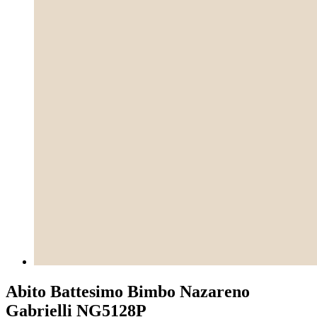
Abito Battesimo Bimbo Nazareno
Gabrielli NG5128P