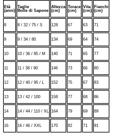
Età
Taglie
Altezza
Torace
Vita
Fianchi
(anni)
Bolle di Sapone
(cm)
(cm)
(cm)
(cm)
8
8 / 32 / 75 / S
128
67
63
71
9
9 / 34 / 80
134
69
64
74
10
10 / 36 / 85 / M
140
71
65
77
11
11 / 38 / 90
146
73
66
80
12
12 / 40 / 95 / L
152
75
67
83
13
13 / 42 / 100
158
77
68
86
14
14 / 44 / 110 / XL
164
79
69
89
16
16 / 46 / XXL
170
82
71
91