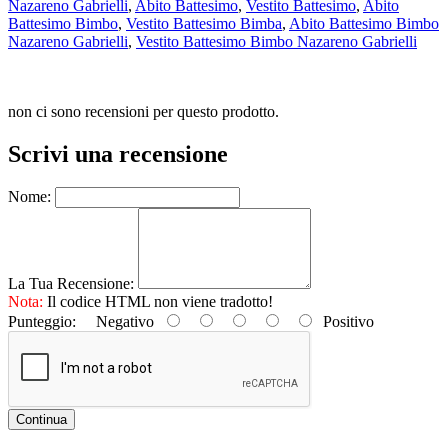
Nazareno Gabrielli
,
Abito Battesimo
,
Vestito Battesimo
,
Abito
Battesimo Bimbo
,
Vestito Battesimo Bimba
,
Abito Battesimo Bimbo
Nazareno Gabrielli
,
Vestito Battesimo Bimbo Nazareno Gabrielli
non ci sono recensioni per questo prodotto.
Scrivi una recensione
Nome:
La Tua Recensione:
Nota:
Il codice HTML non viene tradotto!
Punteggio:
Negativo
Positivo
Continua