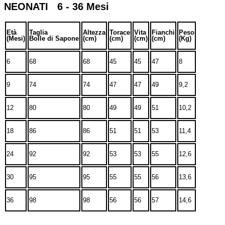
NEONATI 6 - 36 Mesi
Età
Taglia
Altezza
Torace
Vita
Fianchi
Peso
(Mesi)
Bolle di Sapone
(cm)
(cm)
(cm)
(cm)
(Kg)
6
68
68
45
45
47
8
9
74
74
47
47
49
9,2
12
80
80
49
49
51
10,2
18
86
86
51
51
53
11,4
24
92
92
53
53
55
12,6
30
95
95
55
55
56
13,6
36
98
98
56
56
57
14,6