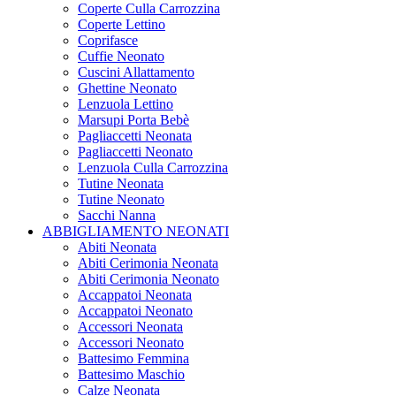
Coperte Culla Carrozzina
Coperte Lettino
Coprifasce
Cuffie Neonato
Cuscini Allattamento
Ghettine Neonato
Lenzuola Lettino
Marsupi Porta Bebè
Pagliaccetti Neonata
Pagliaccetti Neonato
Lenzuola Culla Carrozzina
Tutine Neonata
Tutine Neonato
Sacchi Nanna
ABBIGLIAMENTO NEONATI
Abiti Neonata
Abiti Cerimonia Neonata
Abiti Cerimonia Neonato
Accappatoi Neonata
Accappatoi Neonato
Accessori Neonata
Accessori Neonato
Battesimo Femmina
Battesimo Maschio
Calze Neonata