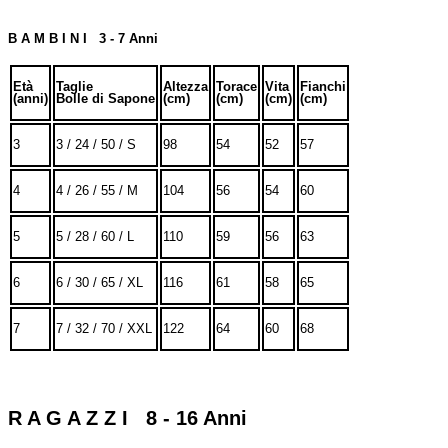
B A M B I N I 3 - 7 Anni
Età
Taglie
Altezza
Torace
Vita
Fianchi
(anni)
Bolle di Sapone
(cm)
(cm)
(cm)
(cm)
3
3 / 24 / 50 / S
98
54
52
57
4
4 / 26 / 55 / M
104
56
54
60
5
5 / 28 / 60 / L
110
59
56
63
6
6 / 30 / 65 / XL
116
61
58
65
7
7 / 32 / 70 / XXL
122
64
60
68
R A G A Z Z I 8 - 16 Anni