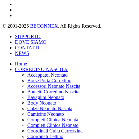
© 2001-2025
BECONNEX
. All Rights Reserved.
SUPPORTO
DOVE SIAMO
CONTATTI
NEWS
Home
CORREDINO NASCITA
Accappatoi Neonato
Borse Porta Corredino
Accessori Neonato Nascita
Bauletti Corredino Nascita
Bavaglini Neonato
Body Neonato
Calze Neonato Nascita
Camicine Neonato
Completi Clinica Neonata
Completi Clinica Neonato
Coordinati Culla Carrozzina
Coordinati Lettino