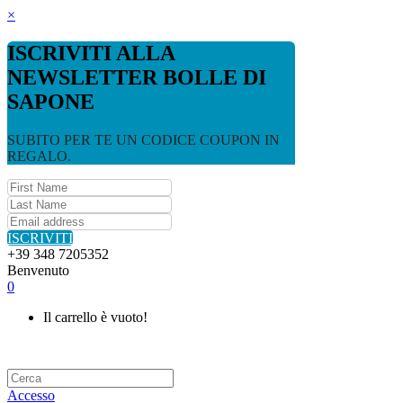
×
ISCRIVITI ALLA
NEWSLETTER BOLLE DI
SAPONE
SUBITO PER TE UN CODICE COUPON IN
REGALO.
ISCRIVITI
+39 348 7205352
Benvenuto
0
Il carrello è vuoto!
Accesso