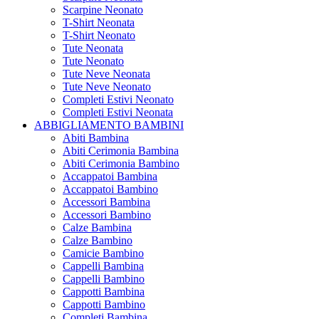
Scarpine Neonato
T-Shirt Neonata
T-Shirt Neonato
Tute Neonata
Tute Neonato
Tute Neve Neonata
Tute Neve Neonato
Completi Estivi Neonato
Completi Estivi Neonata
ABBIGLIAMENTO BAMBINI
Abiti Bambina
Abiti Cerimonia Bambina
Abiti Cerimonia Bambino
Accappatoi Bambina
Accappatoi Bambino
Accessori Bambina
Accessori Bambino
Calze Bambina
Calze Bambino
Camicie Bambino
Cappelli Bambina
Cappelli Bambino
Cappotti Bambina
Cappotti Bambino
Completi Bambina