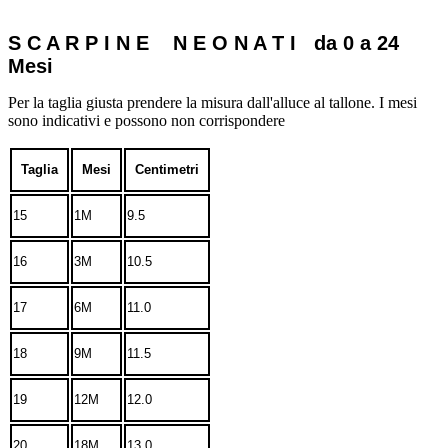
S C A R P I N E N E O N A T I da 0 a 24
Mesi
Per la taglia giusta prendere la misura dall'alluce al tallone. I mesi
sono indicativi e possono non corrispondere
Taglia
Mesi
Centimetri
15
1M
9.5
16
3M
10.5
17
6M
11.0
18
9M
11.5
19
12M
12.0
20
18M
13.0