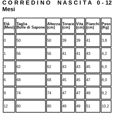
C O R R E D I N O N A S C I T A 0 - 12
Mesi
Età
Taglia
Altezza
Torace
Vita
Fianchi
Peso
(Mesi)
Bolle di Sapone
(cm)
(cm)
(cm)
(cm)
(Kg)
0
50
50
39
39
41
3,8
1
56
56
41
41
43
4,2
3
62
62
43
43
45
6,0
6
68
68
45
45
47
8,0
9
74
74
47
47
49
9,2
12
80
80
49
49
51
10,2