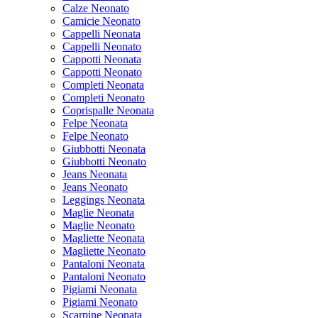
Calze Neonato
Camicie Neonato
Cappelli Neonata
Cappelli Neonato
Cappotti Neonata
Cappotti Neonato
Completi Neonata
Completi Neonato
Coprispalle Neonata
Felpe Neonata
Felpe Neonato
Giubbotti Neonata
Giubbotti Neonato
Jeans Neonata
Jeans Neonato
Leggings Neonata
Maglie Neonata
Maglie Neonato
Magliette Neonata
Magliette Neonato
Pantaloni Neonata
Pantaloni Neonato
Pigiami Neonata
Pigiami Neonato
Scarpine Neonata