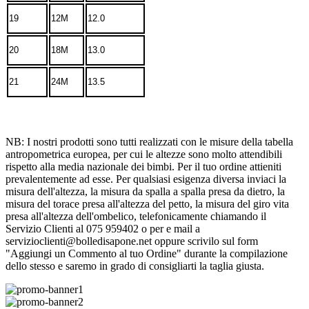
19
12M
12.0
20
18M
13.0
21
24M
13.5
NB: I nostri prodotti sono tutti realizzati con le misure della tabella
antropometrica europea, per cui le altezze sono molto attendibili
rispetto alla media nazionale dei bimbi. Per il tuo ordine attieniti
prevalentemente ad esse. Per qualsiasi esigenza diversa inviaci la
misura dell'altezza, la misura da spalla a spalla presa da dietro, la
misura del torace presa all'altezza del petto, la misura del giro vita
presa all'altezza dell'ombelico, telefonicamente chiamando il
Servizio Clienti al 075 959402 o per e mail a
servizioclienti@bolledisapone.net oppure scrivilo sul form
"Aggiungi un Commento al tuo Ordine" durante la compilazione
dello stesso e saremo in grado di consigliarti la taglia giusta.