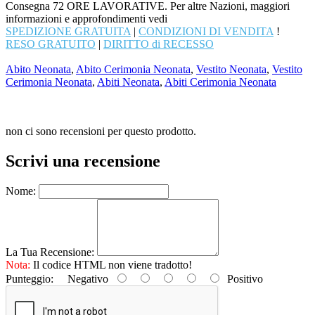
Consegna 72 ORE LAVORATIVE. Per altre Nazioni, maggiori
informazioni e approfondimenti vedi
SPEDIZIONE GRATUITA
|
CONDIZIONI DI VENDITA
!
RESO GRATUITO
|
DIRITTO di RECESSO
Abito Neonata
,
Abito Cerimonia Neonata
,
Vestito Neonata
,
Vestito
Cerimonia Neonata
,
Abiti Neonata
,
Abiti Cerimonia Neonata
non ci sono recensioni per questo prodotto.
Scrivi una recensione
Nome:
La Tua Recensione:
Nota:
Il codice HTML non viene tradotto!
Punteggio:
Negativo
Positivo