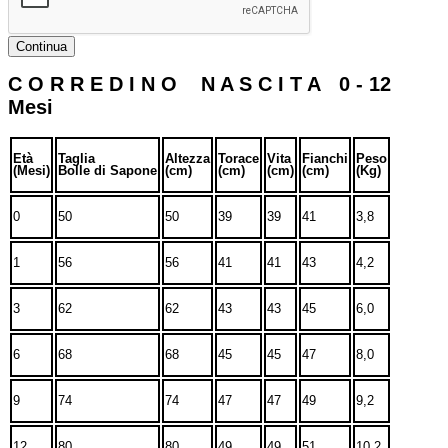
Continua
C O R R E D I N O N A S C I T A 0 - 12
Mesi
Età
Taglia
Altezza
Torace
Vita
Fianchi
Peso
(Mesi)
Bolle di Sapone
(cm)
(cm)
(cm)
(cm)
(Kg)
0
50
50
39
39
41
3,8
1
56
56
41
41
43
4,2
3
62
62
43
43
45
6,0
6
68
68
45
45
47
8,0
9
74
74
47
47
49
9,2
12
80
80
49
49
51
10,2