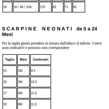
16
16 / 46 / XXL
170
82
71
91
S C A R P I N E N E O N A T I da 0 a 24
Mesi
Per la taglia giusta prendere la misura dall'alluce al tallone. I mesi
sono indicativi e possono non corrispondere
Taglia
Mesi
Centimetri
15
1M
9.5
16
3M
10.5
17
6M
11.0
18
9M
11.5