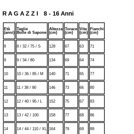
R A G A Z Z I 8 - 16 Anni
Età
Taglie
Altezza
Torace
Vita
Fianchi
(anni)
Bolle di Sapone
(cm)
(cm)
(cm)
(cm)
8
8 / 32 / 75 / S
128
67
63
71
9
9 / 34 / 80
134
69
64
74
10
10 / 36 / 85 / M
140
71
65
77
11
11 / 38 / 90
146
73
66
80
12
12 / 40 / 95 / L
152
75
67
83
13
13 / 42 / 100
158
77
68
86
14
14 / 44 / 110 / XL
164
79
69
89