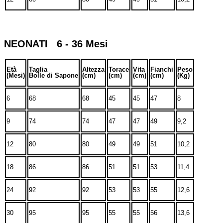
NEONATI 6 - 36 Mesi
Età
Taglia
Altezza
Torace
Vita
Fianchi
Peso
(Mesi)
Bolle di Sapone
(cm)
(cm)
(cm)
(cm)
(Kg)
6
68
68
45
45
47
8
9
74
74
47
47
49
9,2
12
80
80
49
49
51
10,2
18
86
86
51
51
53
11,4
24
92
92
53
53
55
12,6
30
95
95
55
55
56
13,6