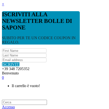
×
ISCRIVITI ALLA
NEWSLETTER BOLLE DI
SAPONE
SUBITO PER TE UN CODICE COUPON IN
REGALO.
ISCRIVITI
+39 348 7205352
Benvenuto
0
Il carrello è vuoto!
Accesso