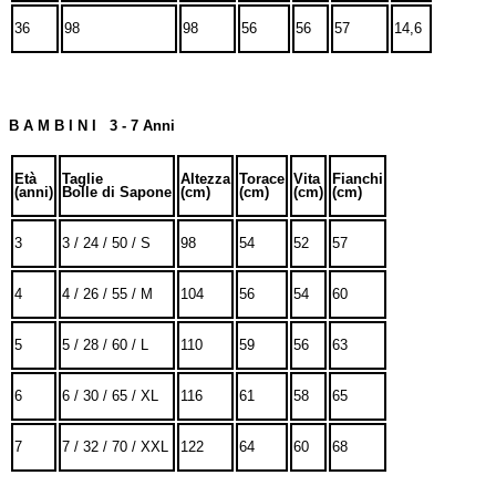
36
98
98
56
56
57
14,6
B A M B I N I 3 - 7 Anni
Età
Taglie
Altezza
Torace
Vita
Fianchi
(anni)
Bolle di Sapone
(cm)
(cm)
(cm)
(cm)
3
3 / 24 / 50 / S
98
54
52
57
4
4 / 26 / 55 / M
104
56
54
60
5
5 / 28 / 60 / L
110
59
56
63
6
6 / 30 / 65 / XL
116
61
58
65
7
7 / 32 / 70 / XXL
122
64
60
68