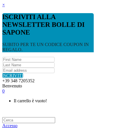
×
ISCRIVITI ALLA
NEWSLETTER BOLLE DI
SAPONE
SUBITO PER TE UN CODICE COUPON IN
REGALO.
ISCRIVITI
+39 348 7205352
Benvenuto
0
Il carrello è vuoto!
Accesso