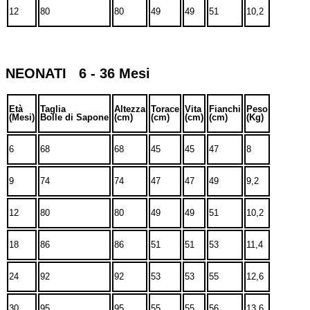
12
80
80
49
49
51
10,2
NEONATI 6 - 36 Mesi
Età
Taglia
Altezza
Torace
Vita
Fianchi
Peso
(Mesi)
Bolle di Sapone
(cm)
(cm)
(cm)
(cm)
(Kg)
6
68
68
45
45
47
8
9
74
74
47
47
49
9,2
12
80
80
49
49
51
10,2
18
86
86
51
51
53
11,4
24
92
92
53
53
55
12,6
30
95
95
55
55
56
13,6