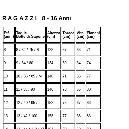
R A G A Z Z I 8 - 16 Anni
Età
Taglie
Altezza
Torace
Vita
Fianchi
(anni)
Bolle di Sapone
(cm)
(cm)
(cm)
(cm)
8
8 / 32 / 75 / S
128
67
63
71
9
9 / 34 / 80
134
69
64
74
10
10 / 36 / 85 / M
140
71
65
77
11
11 / 38 / 90
146
73
66
80
12
12 / 40 / 95 / L
152
75
67
83
13
13 / 42 / 100
158
77
68
86