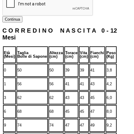
Continua
C O R R E D I N O N A S C I T A 0 - 12
Mesi
Età
Taglia
Altezza
Torace
Vita
Fianchi
Peso
(Mesi)
Bolle di Sapone
(cm)
(cm)
(cm)
(cm)
(Kg)
0
50
50
39
39
41
3,8
1
56
56
41
41
43
4,2
3
62
62
43
43
45
6,0
6
68
68
45
45
47
8,0
9
74
74
47
47
49
9,2