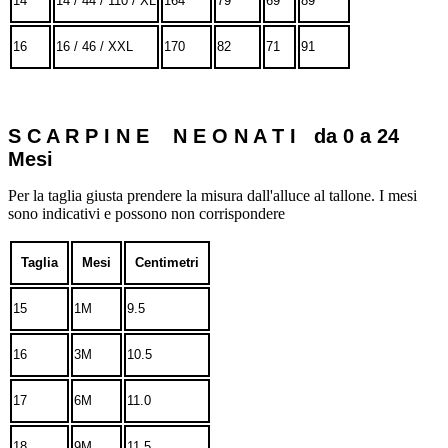
14
14 / 44 / 110 / XL
164
79
69
89
16
16 / 46 / XXL
170
82
71
91
S C A R P I N E N E O N A T I da 0 a 24
Mesi
Per la taglia giusta prendere la misura dall'alluce al tallone. I mesi
sono indicativi e possono non corrispondere
Taglia
Mesi
Centimetri
15
1M
9.5
16
3M
10.5
17
6M
11.0
18
9M
11.5