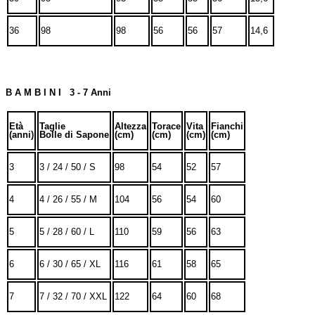
36
98
98
56
56
57
14,6
B A M B I N I 3 - 7 Anni
Età
Taglie
Altezza
Torace
Vita
Fianchi
(anni)
Bolle di Sapone
(cm)
(cm)
(cm)
(cm)
3
3 / 24 / 50 / S
98
54
52
57
4
4 / 26 / 55 / M
104
56
54
60
5
5 / 28 / 60 / L
110
59
56
63
6
6 / 30 / 65 / XL
116
61
58
65
7
7 / 32 / 70 / XXL
122
64
60
68