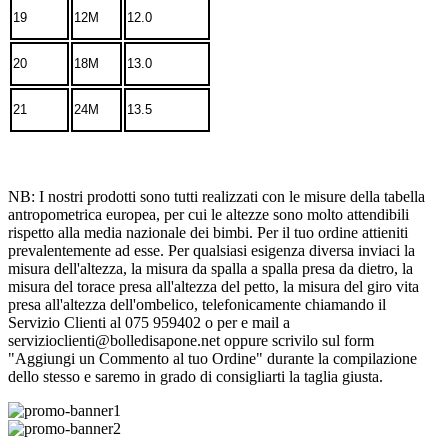
19
12M
12.0
20
18M
13.0
21
24M
13.5
NB: I nostri prodotti sono tutti realizzati con le misure della tabella
antropometrica europea, per cui le altezze sono molto attendibili
rispetto alla media nazionale dei bimbi. Per il tuo ordine attieniti
prevalentemente ad esse. Per qualsiasi esigenza diversa inviaci la
misura dell'altezza, la misura da spalla a spalla presa da dietro, la
misura del torace presa all'altezza del petto, la misura del giro vita
presa all'altezza dell'ombelico, telefonicamente chiamando il
Servizio Clienti al 075 959402 o per e mail a
servizioclienti@bolledisapone.net oppure scrivilo sul form
"Aggiungi un Commento al tuo Ordine" durante la compilazione
dello stesso e saremo in grado di consigliarti la taglia giusta.