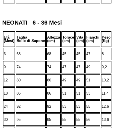
NEONATI 6 - 36 Mesi
Età
Taglia
Altezza
Torace
Vita
Fianchi
Peso
(Mesi)
Bolle di Sapone
(cm)
(cm)
(cm)
(cm)
(Kg)
6
68
68
45
45
47
8
9
74
74
47
47
49
9,2
12
80
80
49
49
51
10,2
18
86
86
51
51
53
11,4
24
92
92
53
53
55
12,6
30
95
95
55
55
56
13,6