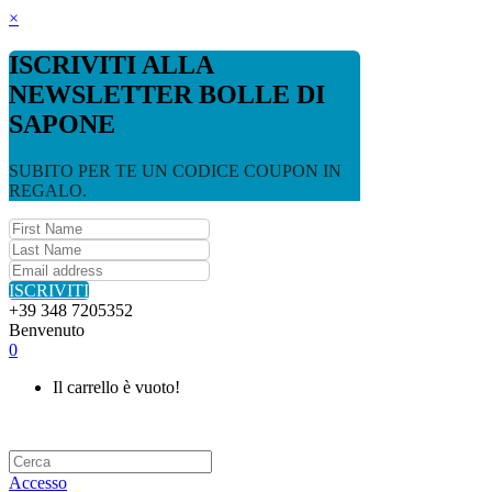
×
ISCRIVITI ALLA
NEWSLETTER BOLLE DI
SAPONE
SUBITO PER TE UN CODICE COUPON IN
REGALO.
ISCRIVITI
+39 348 7205352
Benvenuto
0
Il carrello è vuoto!
Accesso