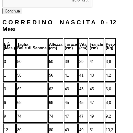
Continua
C O R R E D I N O N A S C I T A 0 - 12
Mesi
Età
Taglia
Altezza
Torace
Vita
Fianchi
Peso
(Mesi)
Bolle di Sapone
(cm)
(cm)
(cm)
(cm)
(Kg)
0
50
50
39
39
41
3,8
1
56
56
41
41
43
4,2
3
62
62
43
43
45
6,0
6
68
68
45
45
47
8,0
9
74
74
47
47
49
9,2
12
80
80
49
49
51
10,2