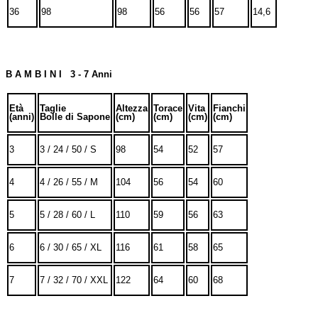
36
98
98
56
56
57
14,6
B A M B I N I 3 - 7 Anni
Età
Taglie
Altezza
Torace
Vita
Fianchi
(anni)
Bolle di Sapone
(cm)
(cm)
(cm)
(cm)
3
3 / 24 / 50 / S
98
54
52
57
4
4 / 26 / 55 / M
104
56
54
60
5
5 / 28 / 60 / L
110
59
56
63
6
6 / 30 / 65 / XL
116
61
58
65
7
7 / 32 / 70 / XXL
122
64
60
68