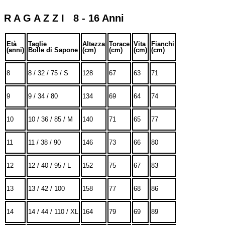
R A G A Z Z I 8 - 16 Anni
Età
Taglie
Altezza
Torace
Vita
Fianchi
(anni)
Bolle di Sapone
(cm)
(cm)
(cm)
(cm)
8
8 / 32 / 75 / S
128
67
63
71
9
9 / 34 / 80
134
69
64
74
10
10 / 36 / 85 / M
140
71
65
77
11
11 / 38 / 90
146
73
66
80
12
12 / 40 / 95 / L
152
75
67
83
13
13 / 42 / 100
158
77
68
86
14
14 / 44 / 110 / XL
164
79
69
89