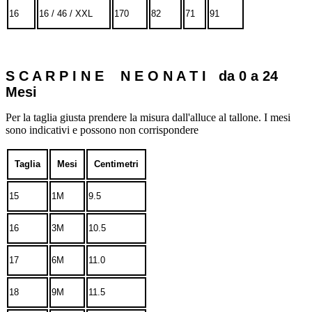
16
16 / 46 / XXL
170
82
71
91
S C A R P I N E N E O N A T I da 0 a 24
Mesi
Per la taglia giusta prendere la misura dall'alluce al tallone. I mesi
sono indicativi e possono non corrispondere
Taglia
Mesi
Centimetri
15
1M
9.5
16
3M
10.5
17
6M
11.0
18
9M
11.5