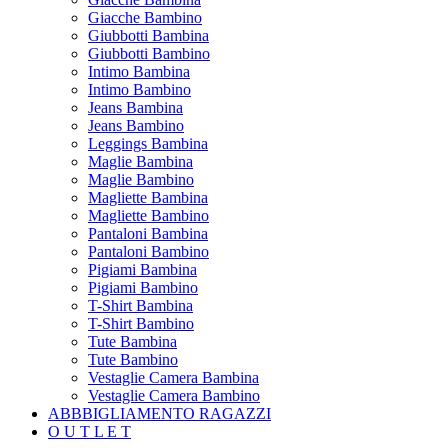
Giacche Bambino
Giubbotti Bambina
Giubbotti Bambino
Intimo Bambina
Intimo Bambino
Jeans Bambina
Jeans Bambino
Leggings Bambina
Maglie Bambina
Maglie Bambino
Magliette Bambina
Magliette Bambino
Pantaloni Bambina
Pantaloni Bambino
Pigiami Bambina
Pigiami Bambino
T-Shirt Bambina
T-Shirt Bambino
Tute Bambina
Tute Bambino
Vestaglie Camera Bambina
Vestaglie Camera Bambino
ABBBIGLIAMENTO RAGAZZI
O U T L E T