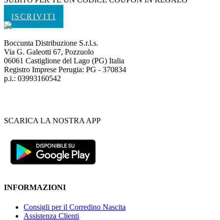
ISCRIVITI
Boccunta Distribuzione S.r.l.s.
Via G. Galeotti 67, Pozzuolo
06061 Castiglione del Lago (PG) Italia
Registro Imprese Perugia: PG - 370834
p.i.: 03993160542
SCARICA LA NOSTRA APP
INFORMAZIONI
Consigli per il Corredino Nascita
Assistenza Clienti