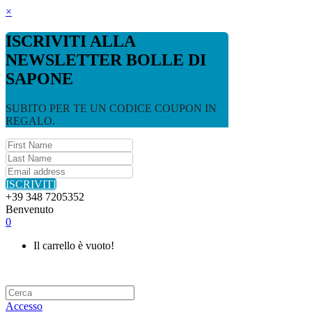
×
ISCRIVITI ALLA
NEWSLETTER BOLLE DI
SAPONE
SUBITO PER TE UN CODICE COUPON IN
REGALO.
ISCRIVITI
+39 348 7205352
Benvenuto
0
Il carrello è vuoto!
Accesso