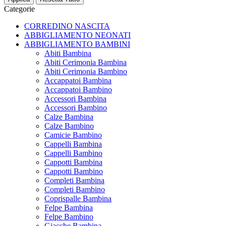
Categorie
CORREDINO NASCITA
ABBIGLIAMENTO NEONATI
ABBIGLIAMENTO BAMBINI
Abiti Bambina
Abiti Cerimonia Bambina
Abiti Cerimonia Bambino
Accappatoi Bambina
Accappatoi Bambino
Accessori Bambina
Accessori Bambino
Calze Bambina
Calze Bambino
Camicie Bambino
Cappelli Bambina
Cappelli Bambino
Cappotti Bambina
Cappotti Bambino
Completi Bambina
Completi Bambino
Coprispalle Bambina
Felpe Bambina
Felpe Bambino
Giacche Bambina