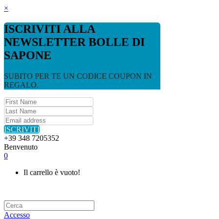
×
ISCRIVITI ALLA
NEWSLETTER BOLLE DI
SAPONE
SUBITO PER TE UN CODICE COUPON IN
REGALO.
ISCRIVITI
+39 348 7205352
Benvenuto
0
Il carrello è vuoto!
Accesso