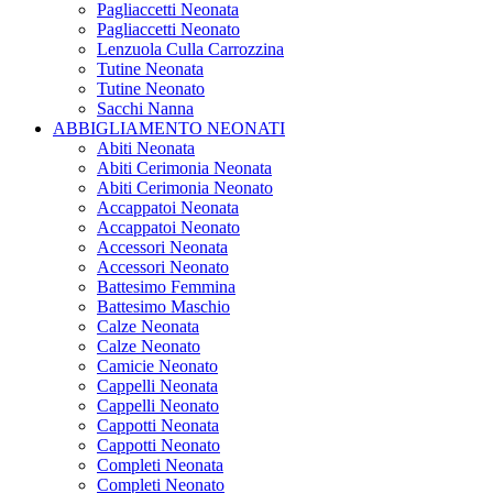
Pagliaccetti Neonata
Pagliaccetti Neonato
Lenzuola Culla Carrozzina
Tutine Neonata
Tutine Neonato
Sacchi Nanna
ABBIGLIAMENTO NEONATI
Abiti Neonata
Abiti Cerimonia Neonata
Abiti Cerimonia Neonato
Accappatoi Neonata
Accappatoi Neonato
Accessori Neonata
Accessori Neonato
Battesimo Femmina
Battesimo Maschio
Calze Neonata
Calze Neonato
Camicie Neonato
Cappelli Neonata
Cappelli Neonato
Cappotti Neonata
Cappotti Neonato
Completi Neonata
Completi Neonato