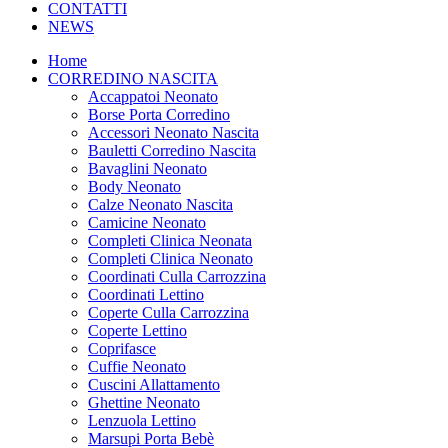
CONTATTI
NEWS
Home
CORREDINO NASCITA
Accappatoi Neonato
Borse Porta Corredino
Accessori Neonato Nascita
Bauletti Corredino Nascita
Bavaglini Neonato
Body Neonato
Calze Neonato Nascita
Camicine Neonato
Completi Clinica Neonata
Completi Clinica Neonato
Coordinati Culla Carrozzina
Coordinati Lettino
Coperte Culla Carrozzina
Coperte Lettino
Coprifasce
Cuffie Neonato
Cuscini Allattamento
Ghettine Neonato
Lenzuola Lettino
Marsupi Porta Bebè