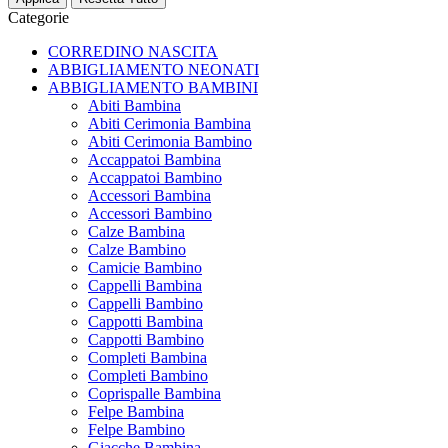
Categorie
CORREDINO NASCITA
ABBIGLIAMENTO NEONATI
ABBIGLIAMENTO BAMBINI
Abiti Bambina
Abiti Cerimonia Bambina
Abiti Cerimonia Bambino
Accappatoi Bambina
Accappatoi Bambino
Accessori Bambina
Accessori Bambino
Calze Bambina
Calze Bambino
Camicie Bambino
Cappelli Bambina
Cappelli Bambino
Cappotti Bambina
Cappotti Bambino
Completi Bambina
Completi Bambino
Coprispalle Bambina
Felpe Bambina
Felpe Bambino
Giacche Bambina