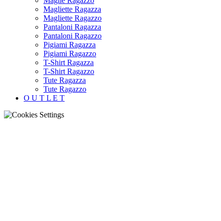
Maglie Ragazzo
Magliette Ragazza
Magliette Ragazzo
Pantaloni Ragazza
Pantaloni Ragazzo
Pigiami Ragazza
Pigiami Ragazzo
T-Shirt Ragazza
T-Shirt Ragazzo
Tute Ragazza
Tute Ragazzo
O U T L E T