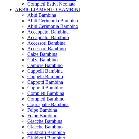
Completi Estivi Neonata
ABBIGLIAMENTO BAMBINI
Abiti Bambina
Abiti Cerimonia Bambina
Abiti Cerimonia Bambino
Accappatoi Bambina
Accappatoi Bambino
Accessori Bambina
Accessori Bambino
Calze Bambina
Calze Bambino
Camicie Bambino
Cappelli Bambina
Cappelli Bambino
Cappotti Bambina
Cappotti Bambino
Completi Bambina
Completi Bambino
Coprispalle Bambina
Felpe Bambina
Felpe Bambino
Giacche Bambina
Giacche Bambino
Giubbotti Bambina
Giubbotti Bambino