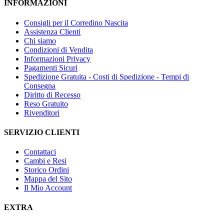
INFORMAZIONI
Consigli per il Corredino Nascita
Assistenza Clienti
Chi siamo
Condizioni di Vendita
Informazioni Privacy
Pagamenti Sicuri
Spedizione Gratuita - Costi di Spedizione - Tempi di
Consegna
Diritto di Recesso
Reso Gratuito
Rivenditori
SERVIZIO CLIENTI
Contattaci
Cambi e Resi
Storico Ordini
Mappa del Sito
Il Mio Account
EXTRA