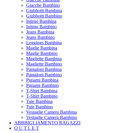
Giacche Bambino
Giubbotti Bambina
Giubbotti Bambino
Intimo Bambina
Intimo Bambino
Jeans Bambina
Jeans Bambino
Leggings Bambina
Maglie Bambina
Maglie Bambino
Magliette Bambina
Magliette Bambino
Pantaloni Bambina
Pantaloni Bambino
Pigiami Bambina
Pigiami Bambino
T-Shirt Bambina
T-Shirt Bambino
Tute Bambina
Tute Bambino
Vestaglie Camera Bambina
Vestaglie Camera Bambino
ABBBIGLIAMENTO RAGAZZI
O U T L E T