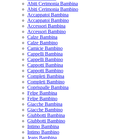
Abiti Cerimonia Bambina
Abiti Cerimonia Bambino
Accappatoi Bambina
Accappatoi Bambino
Accessori Bambina
Accessori Bambino
Calze Bambina
Calze Bambino
Camicie Bambino
Cappelli Bambina
Cappelli Bambino
Cappotti Bambina
Cappotti Bambino
Completi Bambina
Completi Bambino
Coprispalle Bambina
Felpe Bambina
Felpe Bambino
Giacche Bambina
Giacche Bambino
Giubbotti Bambina
Giubbotti Bambino
Intimo Bambina
Intimo Bambino
Jeans Bambina