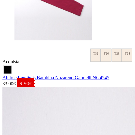
T32
T26
T26
T24
Acquista
Abito e Leggings Bambina Nazareno Gabrielli NG4545
9.90€
33.00€