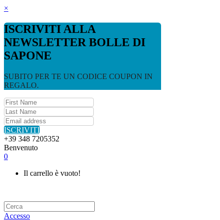
×
ISCRIVITI ALLA
NEWSLETTER BOLLE DI
SAPONE
SUBITO PER TE UN CODICE COUPON IN
REGALO.
ISCRIVITI
+39 348 7205352
Benvenuto
0
Il carrello è vuoto!
Accesso