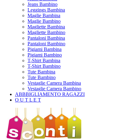
Jeans Bambino
Leggings Bambina
Maglie Bambina
Maglie Bambino
Magliette Bambina
Magliette Bambino
Pantaloni Bambina
Pantaloni Bambino
Pigiami Bambina
Pigiami Bambino
T-Shirt Bambina
T-Shirt Bambino
Tute Bambina
Tute Bambino
Vestaglie Camera Bambina
Vestaglie Camera Bambino
ABBBIGLIAMENTO RAGAZZI
O U T L E T