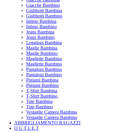
Giacche Bambino
Giubbotti Bambina
Giubbotti Bambino
Intimo Bambina
Intimo Bambino
Jeans Bambina
Jeans Bambino
Leggings Bambina
Maglie Bambina
Maglie Bambino
Magliette Bambina
Magliette Bambino
Pantaloni Bambina
Pantaloni Bambino
Pigiami Bambina
Pigiami Bambino
T-Shirt Bambina
T-Shirt Bambino
Tute Bambina
Tute Bambino
Vestaglie Camera Bambina
Vestaglie Camera Bambino
ABBBIGLIAMENTO RAGAZZI
O U T L E T