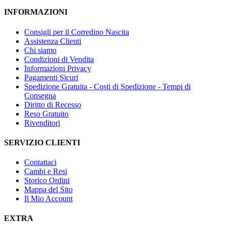
INFORMAZIONI
Consigli per il Corredino Nascita
Assistenza Clienti
Chi siamo
Condizioni di Vendita
Informazioni Privacy
Pagamenti Sicuri
Spedizione Gratuita - Costi di Spedizione - Tempi di
Consegna
Diritto di Recesso
Reso Gratuito
Rivenditori
SERVIZIO CLIENTI
Contattaci
Cambi e Resi
Storico Ordini
Mappa del Sito
Il Mio Account
EXTRA