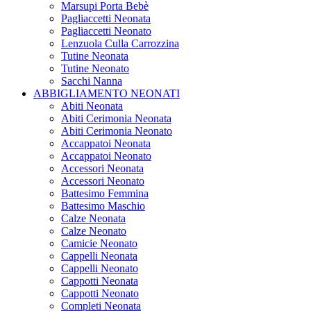
Marsupi Porta Bebè
Pagliaccetti Neonata
Pagliaccetti Neonato
Lenzuola Culla Carrozzina
Tutine Neonata
Tutine Neonato
Sacchi Nanna
ABBIGLIAMENTO NEONATI
Abiti Neonata
Abiti Cerimonia Neonata
Abiti Cerimonia Neonato
Accappatoi Neonata
Accappatoi Neonato
Accessori Neonata
Accessori Neonato
Battesimo Femmina
Battesimo Maschio
Calze Neonata
Calze Neonato
Camicie Neonato
Cappelli Neonata
Cappelli Neonato
Cappotti Neonata
Cappotti Neonato
Completi Neonata