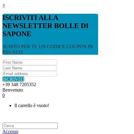
×
ISCRIVITI ALLA
NEWSLETTER BOLLE DI
SAPONE
SUBITO PER TE UN CODICE COUPON IN
REGALO.
ISCRIVITI
+39 348 7205352
Benvenuto
0
Il carrello è vuoto!
Accesso