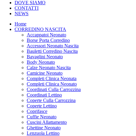
DOVE SIAMO
CONTATTI
NEWS
Home
CORREDINO NASCITA
Accappatoi Neonato
Borse Porta Corredino
Accessori Neonato Nascita
Bauletti Corredino Nascita
Bavaglini Neonato
Body Neonato
Calze Neonato Nascita
Camicine Neonato
Completi Clinica Neonata
Completi Clinica Neonato
Coordinati Culla Carrozzina
Coordinati Lettino
Coperte Culla Carrozzina
Coperte Lettino
Coprifasce
Cuffie Neonato
Cuscini Allattamento
Ghettine Neonato
Lenzuola Lettino