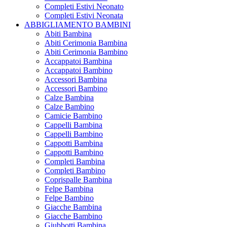
Completi Estivi Neonato
Completi Estivi Neonata
ABBIGLIAMENTO BAMBINI
Abiti Bambina
Abiti Cerimonia Bambina
Abiti Cerimonia Bambino
Accappatoi Bambina
Accappatoi Bambino
Accessori Bambina
Accessori Bambino
Calze Bambina
Calze Bambino
Camicie Bambino
Cappelli Bambina
Cappelli Bambino
Cappotti Bambina
Cappotti Bambino
Completi Bambina
Completi Bambino
Coprispalle Bambina
Felpe Bambina
Felpe Bambino
Giacche Bambina
Giacche Bambino
Giubbotti Bambina