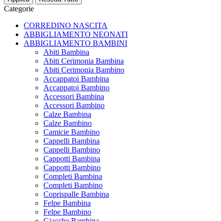
Categorie
CORREDINO NASCITA
ABBIGLIAMENTO NEONATI
ABBIGLIAMENTO BAMBINI
Abiti Bambina
Abiti Cerimonia Bambina
Abiti Cerimonia Bambino
Accappatoi Bambina
Accappatoi Bambino
Accessori Bambina
Accessori Bambino
Calze Bambina
Calze Bambino
Camicie Bambino
Cappelli Bambina
Cappelli Bambino
Cappotti Bambina
Cappotti Bambino
Completi Bambina
Completi Bambino
Coprispalle Bambina
Felpe Bambina
Felpe Bambino
Giacche Bambina