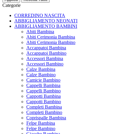
Categorie
CORREDINO NASCITA
ABBIGLIAMENTO NEONATI
ABBIGLIAMENTO BAMBINI
Abiti Bambina
Abiti Cerimonia Bambina
Abiti Cerimonia Bambino
Accappatoi Bambina
Accappatoi Bambino
Accessori Bambina
Accessori Bambino
Calze Bambina
Calze Bambino
Camicie Bambino
Cappelli Bambina
Cappelli Bambino
Cappotti Bambina
Cappotti Bambino
Completi Bambina
Completi Bambino
Coprispalle Bambina
Felpe Bambina
Felpe Bambino
Giacche Bambina