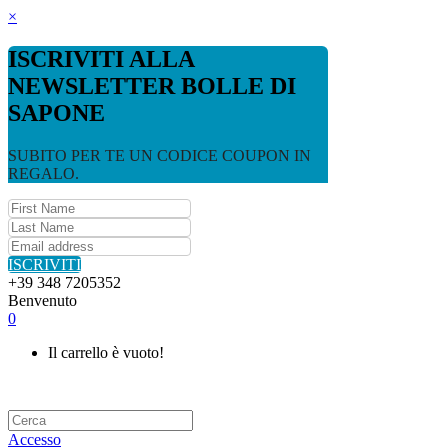
×
ISCRIVITI ALLA
NEWSLETTER BOLLE DI
SAPONE
SUBITO PER TE UN CODICE COUPON IN
REGALO.
ISCRIVITI
+39 348 7205352
Benvenuto
0
Il carrello è vuoto!
Accesso