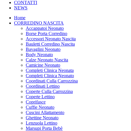
CONTATTI
NEWS
Home
CORREDINO NASCITA
Accappatoi Neonato
Borse Porta Corredino
Accessori Neonato Nascita
Bauletti Corredino Nascita
Bavaglini Neonato
Body Neonato
Calze Neonato Nascita
Camicine Neonato
Completi Clinica Neonata
Completi Clinica Neonato
Coordinati Culla Carrozzina
Coordinati Lettino
Coperte Culla Carrozzina
Coperte Lettino
Coprifasce
Cuffie Neonato
Cuscini Allattamento
Ghettine Neonato
Lenzuola Lettino
Marsupi Porta Bebè