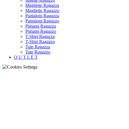
Maglie Ragazzo
Magliette Ragazza
Magliette Ragazzo
Pantaloni Ragazza
Pantaloni Ragazzo
Pigiami Ragazza
Pigiami Ragazzo
T-Shirt Ragazza
T-Shirt Ragazzo
Tute Ragazza
Tute Ragazzo
O U T L E T