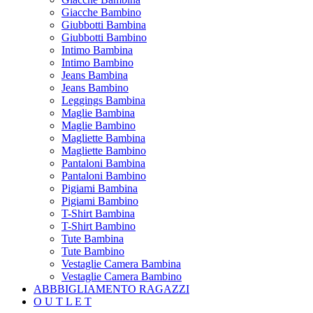
Giacche Bambino
Giubbotti Bambina
Giubbotti Bambino
Intimo Bambina
Intimo Bambino
Jeans Bambina
Jeans Bambino
Leggings Bambina
Maglie Bambina
Maglie Bambino
Magliette Bambina
Magliette Bambino
Pantaloni Bambina
Pantaloni Bambino
Pigiami Bambina
Pigiami Bambino
T-Shirt Bambina
T-Shirt Bambino
Tute Bambina
Tute Bambino
Vestaglie Camera Bambina
Vestaglie Camera Bambino
ABBBIGLIAMENTO RAGAZZI
O U T L E T