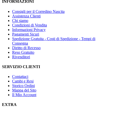
INFORMAZIONI
Consigli per il Corredino Nascita
Assistenza Clienti
Chi siamo
Condizioni di Vendita
Informazioni Privacy
Pagamenti Sicuri
Spedizione Gratuita - Costi di Spedizione - Tempi di
Consegna
Diritto di Recesso
Reso Gratuito
Rivenditori
SERVIZIO CLIENTI
Contattaci
Cambi e Resi
Storico Ordini
Mappa del Sito
Il Mio Account
EXTRA