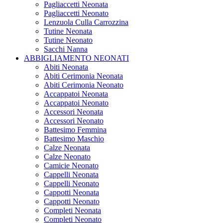
Pagliaccetti Neonata
Pagliaccetti Neonato
Lenzuola Culla Carrozzina
Tutine Neonata
Tutine Neonato
Sacchi Nanna
ABBIGLIAMENTO NEONATI
Abiti Neonata
Abiti Cerimonia Neonata
Abiti Cerimonia Neonato
Accappatoi Neonata
Accappatoi Neonato
Accessori Neonata
Accessori Neonato
Battesimo Femmina
Battesimo Maschio
Calze Neonata
Calze Neonato
Camicie Neonato
Cappelli Neonata
Cappelli Neonato
Cappotti Neonata
Cappotti Neonato
Completi Neonata
Completi Neonato