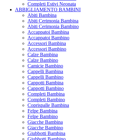
Completi Estivi Neonata
ABBIGLIAMENTO BAMBINI
Abiti Bambina
Abiti Cerimonia Bambina
Abiti Cerimonia Bambino
Accappatoi Bambina
Accappatoi Bambino
Accessori Bambina
Accessori Bambino
Calze Bambina
Calze Bambino
Camicie Bambino
Cappelli Bambina
Cappelli Bambino
Cappotti Bambina
Cappotti Bambino
Completi Bambina
Completi Bambino
Coprispalle Bambina
Felpe Bambina
Felpe Bambino
Giacche Bambina
Giacche Bambino
Giubbotti Bambina
Giubbotti Bambino