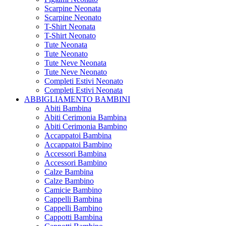
Scarpine Neonata
Scarpine Neonato
T-Shirt Neonata
T-Shirt Neonato
Tute Neonata
Tute Neonato
Tute Neve Neonata
Tute Neve Neonato
Completi Estivi Neonato
Completi Estivi Neonata
ABBIGLIAMENTO BAMBINI
Abiti Bambina
Abiti Cerimonia Bambina
Abiti Cerimonia Bambino
Accappatoi Bambina
Accappatoi Bambino
Accessori Bambina
Accessori Bambino
Calze Bambina
Calze Bambino
Camicie Bambino
Cappelli Bambina
Cappelli Bambino
Cappotti Bambina