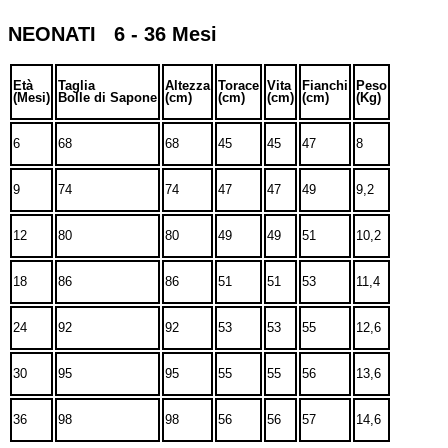
NEONATI 6 - 36 Mesi
Età
Taglia
Altezza
Torace
Vita
Fianchi
Peso
(Mesi)
Bolle di Sapone
(cm)
(cm)
(cm)
(cm)
(Kg)
6
68
68
45
45
47
8
9
74
74
47
47
49
9,2
12
80
80
49
49
51
10,2
18
86
86
51
51
53
11,4
24
92
92
53
53
55
12,6
30
95
95
55
55
56
13,6
36
98
98
56
56
57
14,6