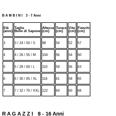
B A M B I N I 3 - 7 Anni
Età
Taglie
Altezza
Torace
Vita
Fianchi
(anni)
Bolle di Sapone
(cm)
(cm)
(cm)
(cm)
3
3 / 24 / 50 / S
98
54
52
57
4
4 / 26 / 55 / M
104
56
54
60
5
5 / 28 / 60 / L
110
59
56
63
6
6 / 30 / 65 / XL
116
61
58
65
7
7 / 32 / 70 / XXL
122
64
60
68
R A G A Z Z I 8 - 16 Anni