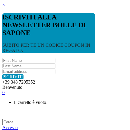
×
ISCRIVITI ALLA
NEWSLETTER BOLLE DI
SAPONE
SUBITO PER TE UN CODICE COUPON IN
REGALO.
ISCRIVITI
+39 348 7205352
Benvenuto
0
Il carrello è vuoto!
Accesso