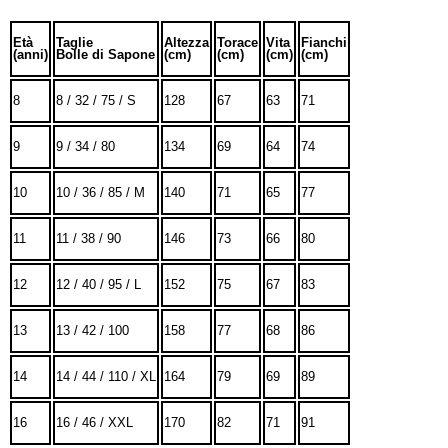
Età
Taglie
Altezza
Torace
Vita
Fianchi
(anni)
Bolle di Sapone
(cm)
(cm)
(cm)
(cm)
8
8 / 32 / 75 / S
128
67
63
71
9
9 / 34 / 80
134
69
64
74
10
10 / 36 / 85 / M
140
71
65
77
11
11 / 38 / 90
146
73
66
80
12
12 / 40 / 95 / L
152
75
67
83
13
13 / 42 / 100
158
77
68
86
14
14 / 44 / 110 / XL
164
79
69
89
16
16 / 46 / XXL
170
82
71
91