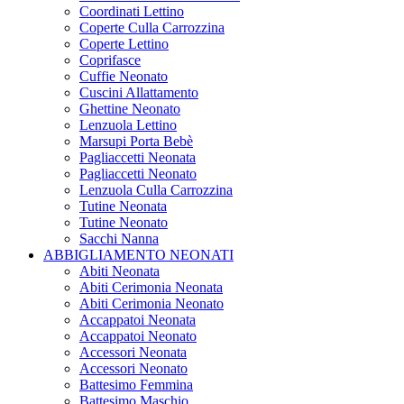
Coordinati Lettino
Coperte Culla Carrozzina
Coperte Lettino
Coprifasce
Cuffie Neonato
Cuscini Allattamento
Ghettine Neonato
Lenzuola Lettino
Marsupi Porta Bebè
Pagliaccetti Neonata
Pagliaccetti Neonato
Lenzuola Culla Carrozzina
Tutine Neonata
Tutine Neonato
Sacchi Nanna
ABBIGLIAMENTO NEONATI
Abiti Neonata
Abiti Cerimonia Neonata
Abiti Cerimonia Neonato
Accappatoi Neonata
Accappatoi Neonato
Accessori Neonata
Accessori Neonato
Battesimo Femmina
Battesimo Maschio