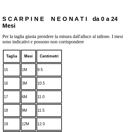
S C A R P I N E N E O N A T I da 0 a 24
Mesi
Per la taglia giusta prendere la misura dall'alluce al tallone. I mesi
sono indicativi e possono non corrispondere
Taglia
Mesi
Centimetri
15
1M
9.5
16
3M
10.5
17
6M
11.0
18
9M
11.5
19
12M
12.0