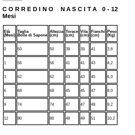
C O R R E D I N O N A S C I T A 0 - 12
Mesi
Età
Taglia
Altezza
Torace
Vita
Fianchi
Peso
(Mesi)
Bolle di Sapone
(cm)
(cm)
(cm)
(cm)
(Kg)
0
50
50
39
39
41
3,8
1
56
56
41
41
43
4,2
3
62
62
43
43
45
6,0
6
68
68
45
45
47
8,0
9
74
74
47
47
49
9,2
12
80
80
49
49
51
10,2