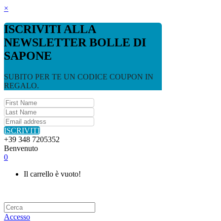
×
ISCRIVITI ALLA
NEWSLETTER BOLLE DI
SAPONE
SUBITO PER TE UN CODICE COUPON IN
REGALO.
ISCRIVITI
+39 348 7205352
Benvenuto
0
Il carrello è vuoto!
Accesso