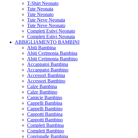
T-Shirt Neonato
Tute Neonata
Tute Neonato
Tute Neve Neonata
Tute Neve Neonato
Completi Estivi Neonato
Completi Estivi Neonata
ABBIGLIAMENTO BAMBINI
Abiti Bambina
Abiti Cerimonia Bambina
Abiti Cerimonia Bambino
Accappatoi Bambina
Accappatoi Bambino
Accessori Bambina
Accessori Bambino
Calze Bambina
Calze Bambino
Camicie Bambino
Cappelli Bambina
Cappelli Bambino
Cappotti Bambina
Cappotti Bambino
Completi Bambina
Completi Bambino
Coprispalle Bambina