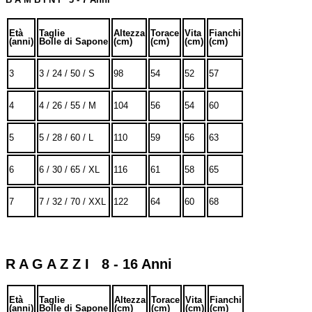
Età
Taglie
Altezza
Torace
Vita
Fianchi
(anni)
Bolle di Sapone
(cm)
(cm)
(cm)
(cm)
3
3 / 24 / 50 / S
98
54
52
57
4
4 / 26 / 55 / M
104
56
54
60
5
5 / 28 / 60 / L
110
59
56
63
6
6 / 30 / 65 / XL
116
61
58
65
7
7 / 32 / 70 / XXL
122
64
60
68
R A G A Z Z I 8 - 16 Anni
Età
Taglie
Altezza
Torace
Vita
Fianchi
(anni)
Bolle di Sapone
(cm)
(cm)
(cm)
(cm)