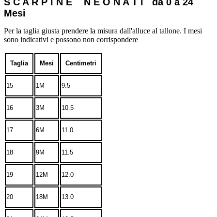
S C A R P I N E N E O N A T I da 0 a 24
Mesi
Per la taglia giusta prendere la misura dall'alluce al tallone. I mesi
sono indicativi e possono non corrispondere
Taglia
Mesi
Centimetri
15
1M
9.5
16
3M
10.5
17
6M
11.0
18
9M
11.5
19
12M
12.0
20
18M
13.0