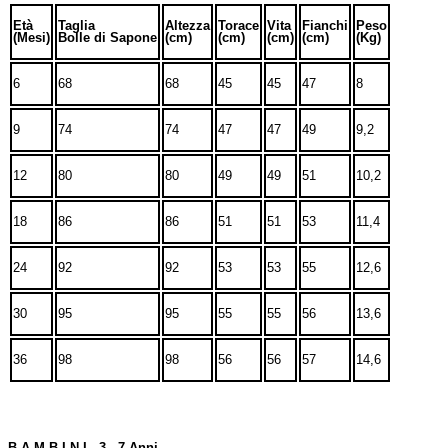
Età
Taglia
Altezza
Torace
Vita
Fianchi
Peso
(Mesi)
Bolle di Sapone
(cm)
(cm)
(cm)
(cm)
(Kg)
6
68
68
45
45
47
8
9
74
74
47
47
49
9,2
12
80
80
49
49
51
10,2
18
86
86
51
51
53
11,4
24
92
92
53
53
55
12,6
30
95
95
55
55
56
13,6
36
98
98
56
56
57
14,6
B A M B I N I 3 - 7 Anni