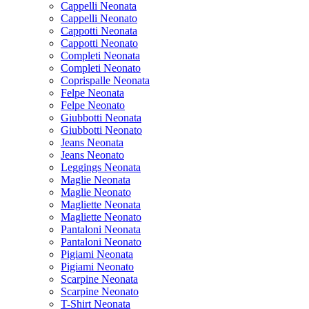
Cappelli Neonata
Cappelli Neonato
Cappotti Neonata
Cappotti Neonato
Completi Neonata
Completi Neonato
Coprispalle Neonata
Felpe Neonata
Felpe Neonato
Giubbotti Neonata
Giubbotti Neonato
Jeans Neonata
Jeans Neonato
Leggings Neonata
Maglie Neonata
Maglie Neonato
Magliette Neonata
Magliette Neonato
Pantaloni Neonata
Pantaloni Neonato
Pigiami Neonata
Pigiami Neonato
Scarpine Neonata
Scarpine Neonato
T-Shirt Neonata