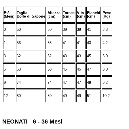
Età
Taglia
Altezza
Torace
Vita
Fianchi
Peso
(Mesi)
Bolle di Sapone
(cm)
(cm)
(cm)
(cm)
(Kg)
0
50
50
39
39
41
3,8
1
56
56
41
41
43
4,2
3
62
62
43
43
45
6,0
6
68
68
45
45
47
8,0
9
74
74
47
47
49
9,2
12
80
80
49
49
51
10,2
NEONATI 6 - 36 Mesi