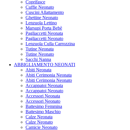
Coprifasce
Cuffie Neonato
Cuscini Allattamento
Ghettine Neonato
Lenzuola Lettino
Marsupi Porta Bebè
Pagliaccetti Neonata
Pagliaccetti Neonato
Lenzuola Culla Carrozzina
Tutine Neonata
Tutine Neonato
Sacchi Nanna
ABBIGLIAMENTO NEONATI
Abiti Neonata
Abiti Cerimonia Neonata
Abiti Cerimonia Neonato
Accappatoi Neonata
Accappatoi Neonato
Accessori Neonata
Accessori Neonato
Battesimo Femmina
Battesimo Maschio
Calze Neonata
Calze Neonato
Camicie Neonato