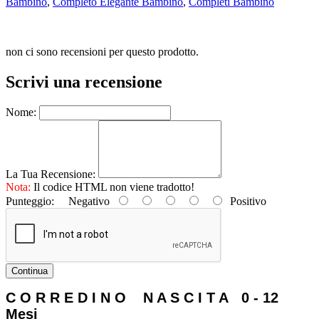
Bambino
,
Completo Elegante Bambino
,
Completi Bambino
non ci sono recensioni per questo prodotto.
Scrivi una recensione
Nome:
La Tua Recensione:
Nota:
Il codice HTML non viene tradotto!
Punteggio:
Negativo
Positivo
Continua
C O R R E D I N O N A S C I T A 0 - 12
Mesi