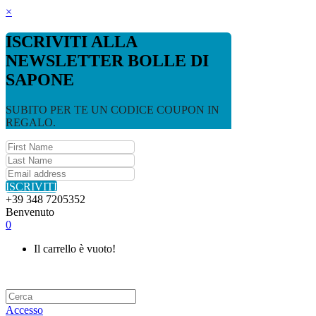
×
ISCRIVITI ALLA
NEWSLETTER BOLLE DI
SAPONE
SUBITO PER TE UN CODICE COUPON IN
REGALO.
ISCRIVITI
+39 348 7205352
Benvenuto
0
Il carrello è vuoto!
Accesso