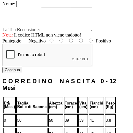
Nome:
La Tua Recensione:
Nota:
Il codice HTML non viene tradotto!
Punteggio:
Negativo
Positivo
Continua
C O R R E D I N O N A S C I T A 0 - 12
Mesi
Età
Taglia
Altezza
Torace
Vita
Fianchi
Peso
(Mesi)
Bolle di Sapone
(cm)
(cm)
(cm)
(cm)
(Kg)
0
50
50
39
39
41
3,8