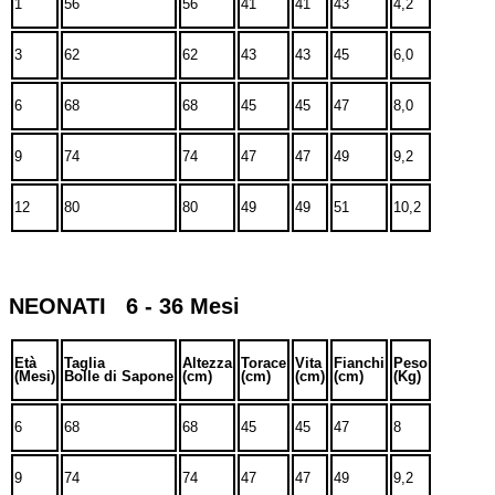
1
56
56
41
41
43
4,2
3
62
62
43
43
45
6,0
6
68
68
45
45
47
8,0
9
74
74
47
47
49
9,2
12
80
80
49
49
51
10,2
NEONATI 6 - 36 Mesi
Età
Taglia
Altezza
Torace
Vita
Fianchi
Peso
(Mesi)
Bolle di Sapone
(cm)
(cm)
(cm)
(cm)
(Kg)
6
68
68
45
45
47
8
9
74
74
47
47
49
9,2