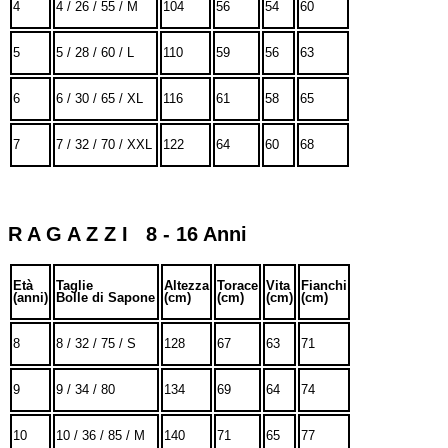
4
4 / 26 / 55 / M
104
56
54
60
5
5 / 28 / 60 / L
110
59
56
63
6
6 / 30 / 65 / XL
116
61
58
65
7
7 / 32 / 70 / XXL
122
64
60
68
R A G A Z Z I 8 - 16 Anni
Età
Taglie
Altezza
Torace
Vita
Fianchi
(anni)
Bolle di Sapone
(cm)
(cm)
(cm)
(cm)
8
8 / 32 / 75 / S
128
67
63
71
9
9 / 34 / 80
134
69
64
74
10
10 / 36 / 85 / M
140
71
65
77