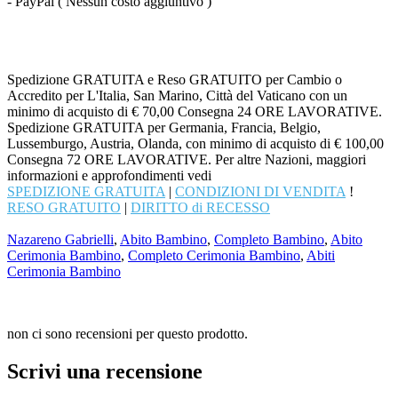
- PayPal ( Nessun costo aggiuntivo )
Spedizione GRATUITA e Reso GRATUITO per Cambio o
Accredito per L'Italia, San Marino, Città del Vaticano con un
minimo di acquisto di € 70,00 Consegna 24 ORE LAVORATIVE.
Spedizione GRATUITA per Germania, Francia, Belgio,
Lussemburgo, Austria, Olanda, con minimo di acquisto di € 100,00
Consegna 72 ORE LAVORATIVE. Per altre Nazioni, maggiori
informazioni e approfondimenti vedi
SPEDIZIONE GRATUITA
|
CONDIZIONI DI VENDITA
!
RESO GRATUITO
|
DIRITTO di RECESSO
Nazareno Gabrielli
,
Abito Bambino
,
Completo Bambino
,
Abito
Cerimonia Bambino
,
Completo Cerimonia Bambino
,
Abiti
Cerimonia Bambino
non ci sono recensioni per questo prodotto.
Scrivi una recensione