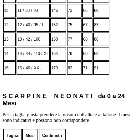
11
11 / 38 / 90
146
73
66
80
12
12 / 40 / 95 / L
152
75
67
83
13
13 / 42 / 100
158
77
68
86
14
14 / 44 / 110 / XL
164
79
69
89
16
16 / 46 / XXL
170
82
71
91
S C A R P I N E N E O N A T I da 0 a 24
Mesi
Per la taglia giusta prendere la misura dall'alluce al tallone. I mesi
sono indicativi e possono non corrispondere
Taglia
Mesi
Centimetri