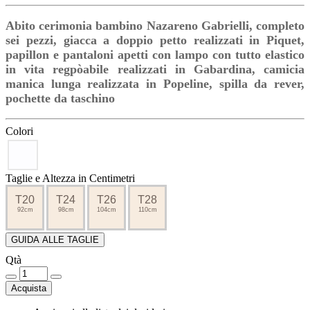
Abito cerimonia bambino Nazareno Gabrielli, completo
sei pezzi, giacca a doppio petto realizzati in Piquet,
papillon e pantaloni apetti con lampo con tutto elastico
in vita regpòabile realizzati in Gabardina, camicia
manica lunga realizzata in Popeline, spilla da rever,
pochette da taschino
Colori
Taglie e Altezza in Centimetri
T20
T24
T26
T28
92cm
98cm
104cm
110cm
GUIDA ALLE TAGLIE
Qtà
Acquista