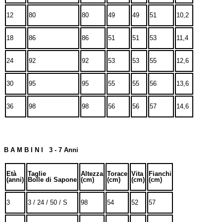
12
80
80
49
49
51
10,2
18
86
86
51
51
53
11,4
24
92
92
53
53
55
12,6
30
95
95
55
55
56
13,6
36
98
98
56
56
57
14,6
B A M B I N I 3 - 7 Anni
Età
Taglie
Altezza
Torace
Vita
Fianchi
(anni)
Bolle di Sapone
(cm)
(cm)
(cm)
(cm)
3
3 / 24 / 50 / S
98
54
52
57