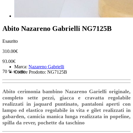
Abito Nazareno Gabrielli NG7125B
Esaurito
310.00€
93.00€
Marca:
Nazareno Gabrielli
70 % sconto
Codice Prodotto: NG7125B
Abito cerimonia bambino Nazareno Garielli originale,
completo sette pezzi, giacca e cravatta regolabile
realizzati in jaquard puntinato, pantaloni aperti con
lampo ed elastico regolabile in vita e gilet realizzati in
gabarden, camicia manica lunga realizzata in popeline,
spilla da rever, pochette da taschino