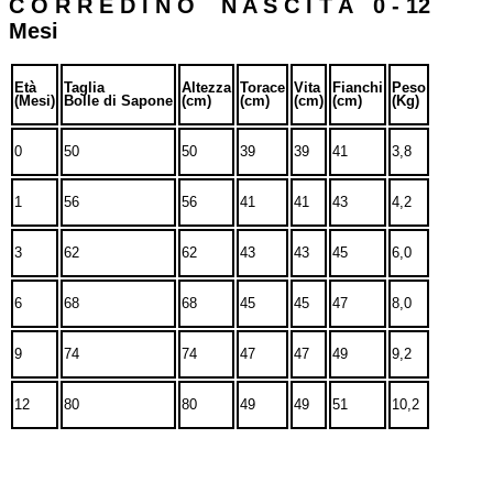
C O R R E D I N O N A S C I T A 0 - 12
Mesi
Età
Taglia
Altezza
Torace
Vita
Fianchi
Peso
(Mesi)
Bolle di Sapone
(cm)
(cm)
(cm)
(cm)
(Kg)
0
50
50
39
39
41
3,8
1
56
56
41
41
43
4,2
3
62
62
43
43
45
6,0
6
68
68
45
45
47
8,0
9
74
74
47
47
49
9,2
12
80
80
49
49
51
10,2