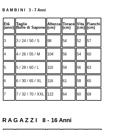
B A M B I N I 3 - 7 Anni
Età
Taglie
Altezza
Torace
Vita
Fianchi
(anni)
Bolle di Sapone
(cm)
(cm)
(cm)
(cm)
3
3 / 24 / 50 / S
98
54
52
57
4
4 / 26 / 55 / M
104
56
54
60
5
5 / 28 / 60 / L
110
59
56
63
6
6 / 30 / 65 / XL
116
61
58
65
7
7 / 32 / 70 / XXL
122
64
60
68
R A G A Z Z I 8 - 16 Anni