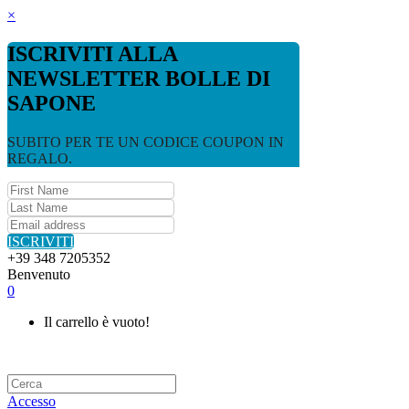
×
ISCRIVITI ALLA
NEWSLETTER BOLLE DI
SAPONE
SUBITO PER TE UN CODICE COUPON IN
REGALO.
ISCRIVITI
+39 348 7205352
Benvenuto
0
Il carrello è vuoto!
Accesso