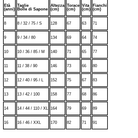
Età
Taglie
Altezza
Torace
Vita
Fianchi
(anni)
Bolle di Sapone
(cm)
(cm)
(cm)
(cm)
8
8 / 32 / 75 / S
128
67
63
71
9
9 / 34 / 80
134
69
64
74
10
10 / 36 / 85 / M
140
71
65
77
11
11 / 38 / 90
146
73
66
80
12
12 / 40 / 95 / L
152
75
67
83
13
13 / 42 / 100
158
77
68
86
14
14 / 44 / 110 / XL
164
79
69
89
16
16 / 46 / XXL
170
82
71
91