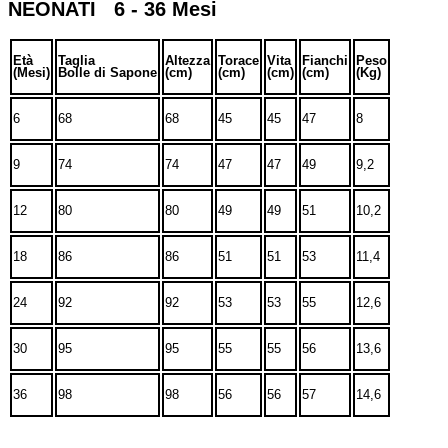
NEONATI 6 - 36 Mesi
Età
Taglia
Altezza
Torace
Vita
Fianchi
Peso
(Mesi)
Bolle di Sapone
(cm)
(cm)
(cm)
(cm)
(Kg)
6
68
68
45
45
47
8
9
74
74
47
47
49
9,2
12
80
80
49
49
51
10,2
18
86
86
51
51
53
11,4
24
92
92
53
53
55
12,6
30
95
95
55
55
56
13,6
36
98
98
56
56
57
14,6