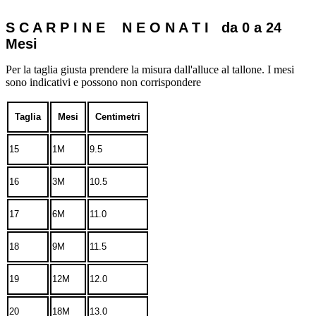
S C A R P I N E N E O N A T I da 0 a 24
Mesi
Per la taglia giusta prendere la misura dall'alluce al tallone. I mesi
sono indicativi e possono non corrispondere
Taglia
Mesi
Centimetri
15
1M
9.5
16
3M
10.5
17
6M
11.0
18
9M
11.5
19
12M
12.0
20
18M
13.0