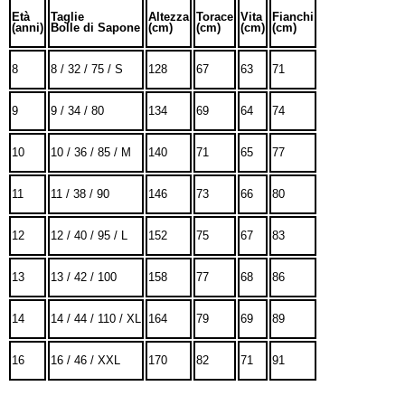
Età
Taglie
Altezza
Torace
Vita
Fianchi
(anni)
Bolle di Sapone
(cm)
(cm)
(cm)
(cm)
8
8 / 32 / 75 / S
128
67
63
71
9
9 / 34 / 80
134
69
64
74
10
10 / 36 / 85 / M
140
71
65
77
11
11 / 38 / 90
146
73
66
80
12
12 / 40 / 95 / L
152
75
67
83
13
13 / 42 / 100
158
77
68
86
14
14 / 44 / 110 / XL
164
79
69
89
16
16 / 46 / XXL
170
82
71
91