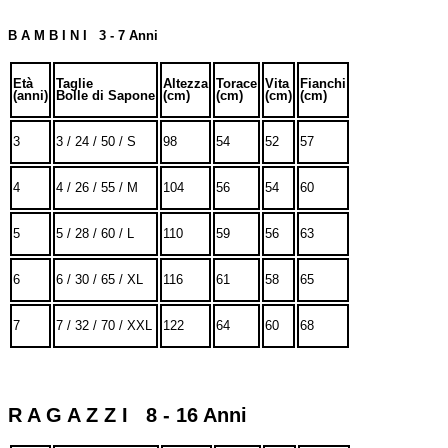
B A M B I N I 3 - 7 Anni
Età
Taglie
Altezza
Torace
Vita
Fianchi
(anni)
Bolle di Sapone
(cm)
(cm)
(cm)
(cm)
3
3 / 24 / 50 / S
98
54
52
57
4
4 / 26 / 55 / M
104
56
54
60
5
5 / 28 / 60 / L
110
59
56
63
6
6 / 30 / 65 / XL
116
61
58
65
7
7 / 32 / 70 / XXL
122
64
60
68
R A G A Z Z I 8 - 16 Anni