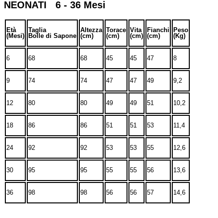
NEONATI 6 - 36 Mesi
Età
Taglia
Altezza
Torace
Vita
Fianchi
Peso
(Mesi)
Bolle di Sapone
(cm)
(cm)
(cm)
(cm)
(Kg)
6
68
68
45
45
47
8
9
74
74
47
47
49
9,2
12
80
80
49
49
51
10,2
18
86
86
51
51
53
11,4
24
92
92
53
53
55
12,6
30
95
95
55
55
56
13,6
36
98
98
56
56
57
14,6