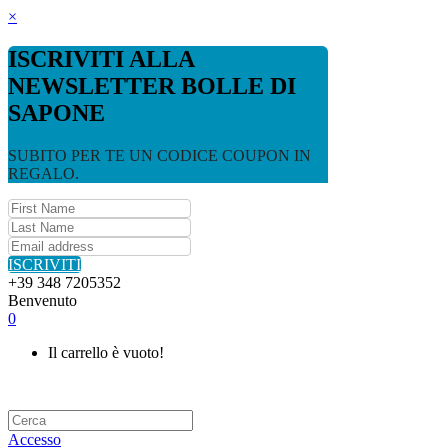
×
ISCRIVITI ALLA
NEWSLETTER BOLLE DI
SAPONE
SUBITO PER TE UN CODICE COUPON IN
REGALO.
ISCRIVITI
+39 348 7205352
Benvenuto
0
Il carrello è vuoto!
Accesso