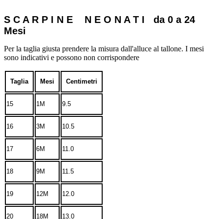
S C A R P I N E N E O N A T I da 0 a 24
Mesi
Per la taglia giusta prendere la misura dall'alluce al tallone. I mesi
sono indicativi e possono non corrispondere
Taglia
Mesi
Centimetri
15
1M
9.5
16
3M
10.5
17
6M
11.0
18
9M
11.5
19
12M
12.0
20
18M
13.0