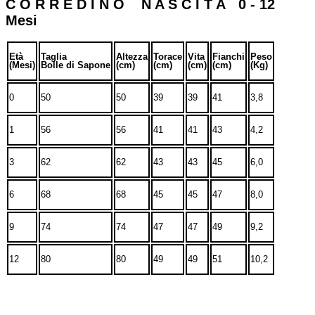
C O R R E D I N O N A S C I T A 0 - 12
Mesi
Età
Taglia
Altezza
Torace
Vita
Fianchi
Peso
(Mesi)
Bolle di Sapone
(cm)
(cm)
(cm)
(cm)
(Kg)
0
50
50
39
39
41
3,8
1
56
56
41
41
43
4,2
3
62
62
43
43
45
6,0
6
68
68
45
45
47
8,0
9
74
74
47
47
49
9,2
12
80
80
49
49
51
10,2