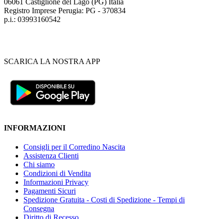
06061 Castiglione del Lago (PG) Italia
Registro Imprese Perugia: PG - 370834
p.i.: 03993160542
SCARICA LA NOSTRA APP
INFORMAZIONI
Consigli per il Corredino Nascita
Assistenza Clienti
Chi siamo
Condizioni di Vendita
Informazioni Privacy
Pagamenti Sicuri
Spedizione Gratuita - Costi di Spedizione - Tempi di
Consegna
Diritto di Recesso