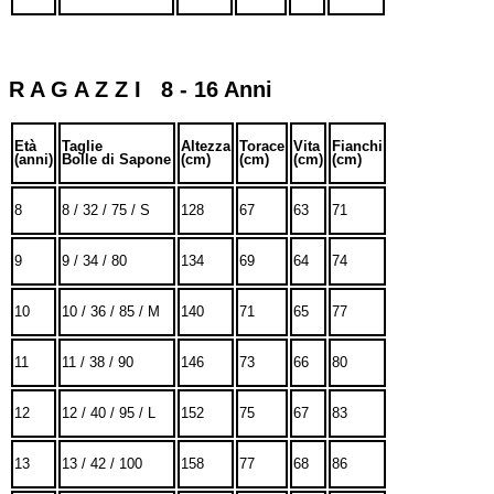
R A G A Z Z I 8 - 16 Anni
Età
Taglie
Altezza
Torace
Vita
Fianchi
(anni)
Bolle di Sapone
(cm)
(cm)
(cm)
(cm)
8
8 / 32 / 75 / S
128
67
63
71
9
9 / 34 / 80
134
69
64
74
10
10 / 36 / 85 / M
140
71
65
77
11
11 / 38 / 90
146
73
66
80
12
12 / 40 / 95 / L
152
75
67
83
13
13 / 42 / 100
158
77
68
86