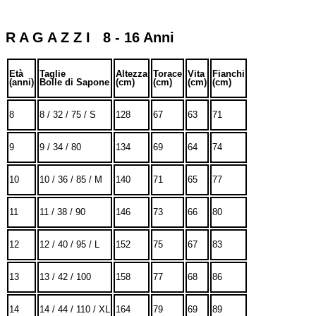
R A G A Z Z I 8 - 16 Anni
Età
Taglie
Altezza
Torace
Vita
Fianchi
(anni)
Bolle di Sapone
(cm)
(cm)
(cm)
(cm)
8
8 / 32 / 75 / S
128
67
63
71
9
9 / 34 / 80
134
69
64
74
10
10 / 36 / 85 / M
140
71
65
77
11
11 / 38 / 90
146
73
66
80
12
12 / 40 / 95 / L
152
75
67
83
13
13 / 42 / 100
158
77
68
86
14
14 / 44 / 110 / XL
164
79
69
89