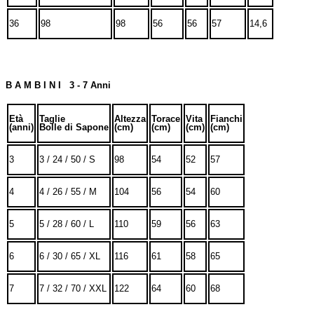
36
98
98
56
56
57
14,6
B A M B I N I 3 - 7 Anni
Età
Taglie
Altezza
Torace
Vita
Fianchi
(anni)
Bolle di Sapone
(cm)
(cm)
(cm)
(cm)
3
3 / 24 / 50 / S
98
54
52
57
4
4 / 26 / 55 / M
104
56
54
60
5
5 / 28 / 60 / L
110
59
56
63
6
6 / 30 / 65 / XL
116
61
58
65
7
7 / 32 / 70 / XXL
122
64
60
68