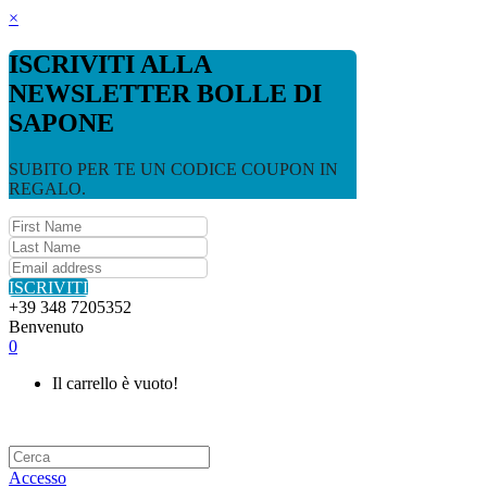
×
ISCRIVITI ALLA
NEWSLETTER BOLLE DI
SAPONE
SUBITO PER TE UN CODICE COUPON IN
REGALO.
ISCRIVITI
+39 348 7205352
Benvenuto
0
Il carrello è vuoto!
Accesso