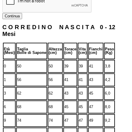
Continua
C O R R E D I N O N A S C I T A 0 - 12
Mesi
Età
Taglia
Altezza
Torace
Vita
Fianchi
Peso
(Mesi)
Bolle di Sapone
(cm)
(cm)
(cm)
(cm)
(Kg)
0
50
50
39
39
41
3,8
1
56
56
41
41
43
4,2
3
62
62
43
43
45
6,0
6
68
68
45
45
47
8,0
9
74
74
47
47
49
9,2