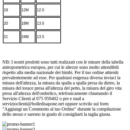
19
12M
12.0
20
18M
13.0
21
24M
13.5
NB: I nostri prodotti sono tutti realizzati con le misure della tabella
antropometrica europea, per cui le altezze sono molto attendibili
rispetto alla media nazionale dei bimbi. Per il tuo ordine attieniti
prevalentemente ad esse. Per qualsiasi esigenza diversa inviaci la
misura dell'altezza, la misura da spalla a spalla presa da dietro, la
misura del torace presa all'altezza del petto, la misura del giro vita
presa all'altezza dell'ombelico, telefonicamente chiamando il
Servizio Clienti al 075 959402 o per e mail a
servizioclienti@bolledisapone.net oppure scrivilo sul form
"Aggiungi un Commento al tuo Ordine" durante la compilazione
dello stesso e saremo in grado di consigliarti la taglia giusta.