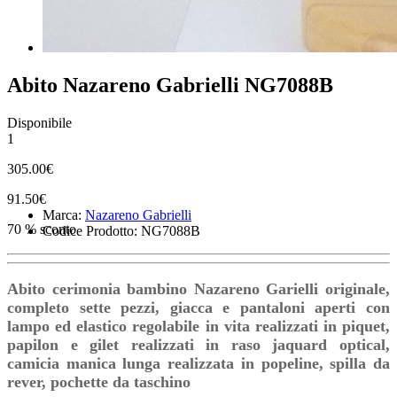
Abito Nazareno Gabrielli NG7088B
Disponibile
1
305.00€
91.50€
Marca:
Nazareno Gabrielli
70 % sconto
Codice Prodotto: NG7088B
Abito cerimonia bambino Nazareno Garielli originale,
completo sette pezzi, giacca e pantaloni aperti con
lampo ed elastico regolabile in vita realizzati in piquet,
papilon e gilet realizzati in raso jaquard optical,
camicia manica lunga realizzata in popeline, spilla da
rever, pochette da taschino