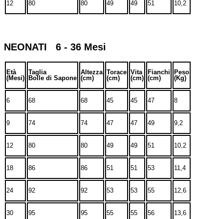
12
80
80
49
49
51
10,2
NEONATI 6 - 36 Mesi
Età
Taglia
Altezza
Torace
Vita
Fianchi
Peso
(Mesi)
Bolle di Sapone
(cm)
(cm)
(cm)
(cm)
(Kg)
6
68
68
45
45
47
8
9
74
74
47
47
49
9,2
12
80
80
49
49
51
10,2
18
86
86
51
51
53
11,4
24
92
92
53
53
55
12,6
30
95
95
55
55
56
13,6